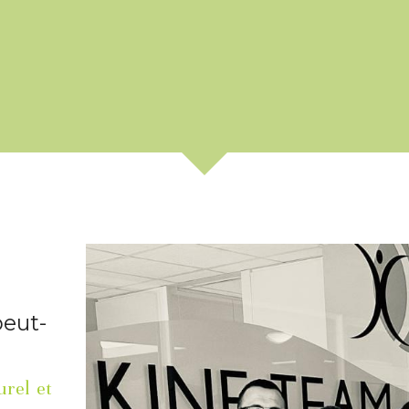
peut-
rel et 
tismes 