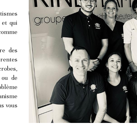
et qui 
comme 
re des 
rentes 
robes, 
 ou de 
oblème 
anisme 
s vous 