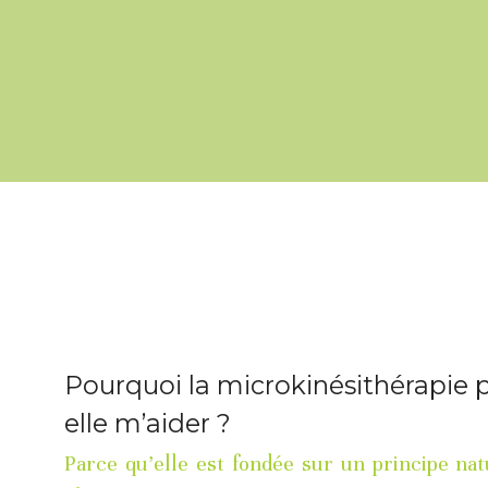
Pourquoi la microkinésithérapie 
elle m’aider ?
Parce qu’elle est fondée sur un principe natu
élémentaire : 
aider le corps à évacuer tous les trauma